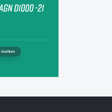
agn D1000 -21
t-butiken