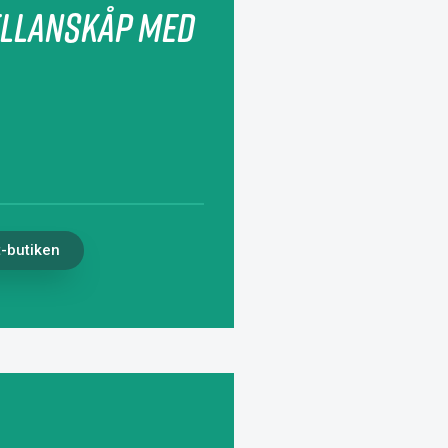
ellanskåp med
t-butiken