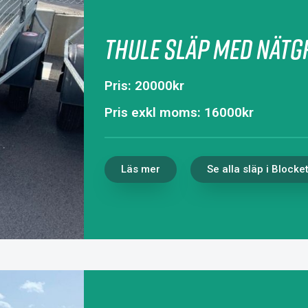
Thule släp med nätgr
Pris: 20000kr
Pris exkl moms: 16000kr
Läs mer
Se alla släp i Blocke