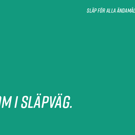
Släp för alla ändamå
m i släpväg.​