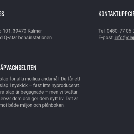
ss
Kontaktuppgi
o 101, 39470 Kalmar
Tel:
0480-77 05 
d Q-star bensinstationen
E-post:
info@sla
läpvagnseliten
 släp för alla möjliga ändamål. Du får ett
t släp i nyskick – fast inte nyproducerat.
åra släp är begagnade – men vi tvättar
ervar dem och ger dem nytt liv. Det är
 mot både miljön och plånboken.