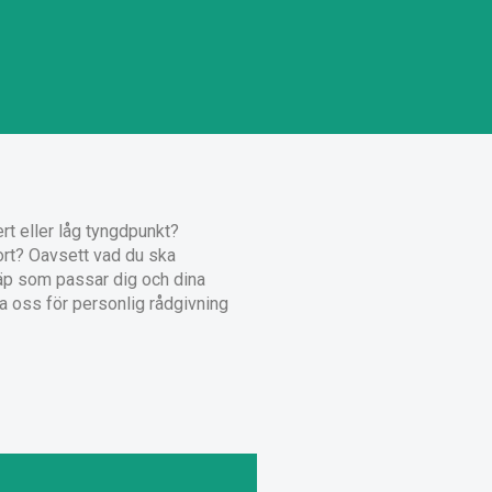
rt eller låg tyngdpunkt?
port? Oavsett vad du ska
släp som passar dig och dina
 oss för personlig rådgivning