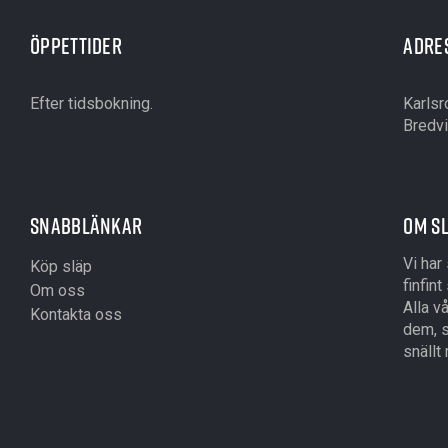
Öppettider
Adre
Efter tidsbokning.
Karlsr
Bredvi
Snabblänkar
Om S
Vi har
Köp släp
finfin
Om oss
Alla v
Kontakta oss
dem, s
snällt