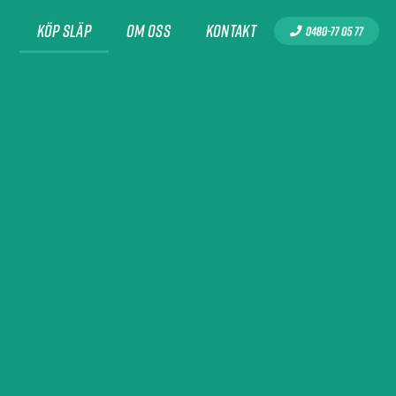
l
Köp släp
Om oss
Kontakt