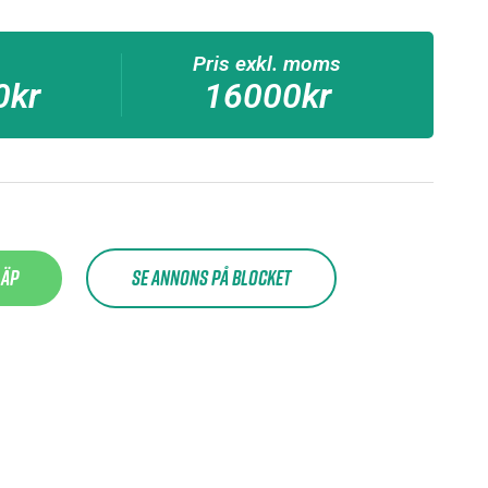
Pris exkl. moms
0kr
16000kr
läp
Se annons på blocket