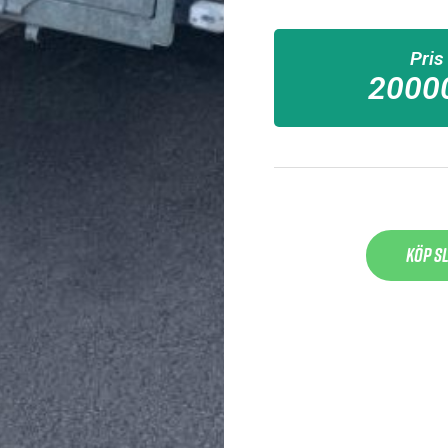
Pris
2000
Köp s