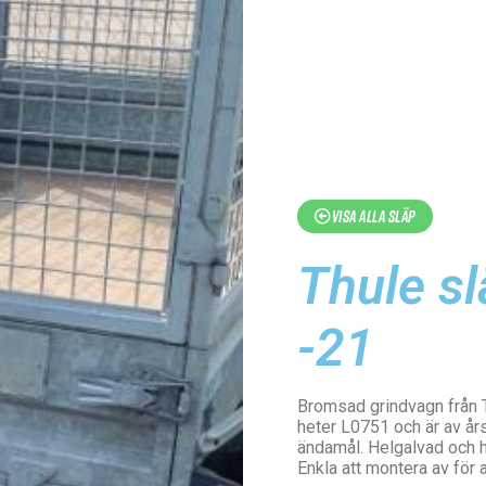
Visa alla släp
Thule s
-21
Bromsad grindvagn från 
heter L0751 och är av års
ändamål. Helgalvad och h
Enkla att montera av för a